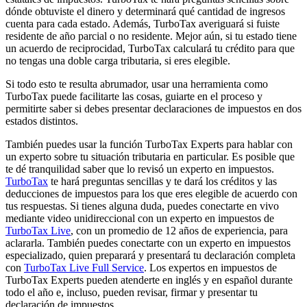
dónde obtuviste el dinero y determinará qué cantidad de ingresos
cuenta para cada estado. Además, TurboTax averiguará si fuiste
residente de año parcial o no residente. Mejor aún, si tu estado tiene
un acuerdo de reciprocidad, TurboTax calculará tu crédito para que
no tengas una doble carga tributaria, si eres elegible.
Si todo esto te resulta abrumador, usar una herramienta como
TurboTax puede facilitarte las cosas, guiarte en el proceso y
permitirte saber si debes presentar declaraciones de impuestos en dos
estados distintos.
También puedes usar la función TurboTax Experts para hablar con
un experto sobre tu situación tributaria en particular. Es posible que
te dé tranquilidad saber que lo revisó un experto en impuestos.
TurboTax
te hará preguntas sencillas y te dará los créditos y las
deducciones de impuestos para los que eres elegible de acuerdo con
tus respuestas. Si tienes alguna duda, puedes conectarte en vivo
mediante video unidireccional con un experto en impuestos de
TurboTax Live
, con un promedio de 12 años de experiencia, para
aclararla. También puedes conectarte con un experto en impuestos
especializado, quien preparará y presentará tu declaración completa
con
TurboTax Live Full Service
. Los expertos en impuestos de
TurboTax Experts pueden atenderte en inglés y en español durante
todo el año e, incluso, pueden revisar, firmar y presentar tu
declaración de impuestos.