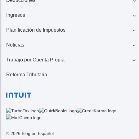
Deducciones
Ingresos
Familia
Planificación de Impuestos
401K, IRA, Acciones
Educación
Noticias
Ahorros
Ingresos de Negocio
Casa
Trabajo por Cuenta Propia
Lo Último en Impuestos
Calculadora de Impuestos
Reembolso de Impuestos
Reforma Tributaria
1099 MISC/K
Noticias TurboTax
Seguros Médicos
Gastos
© 2026 Blog en Español.