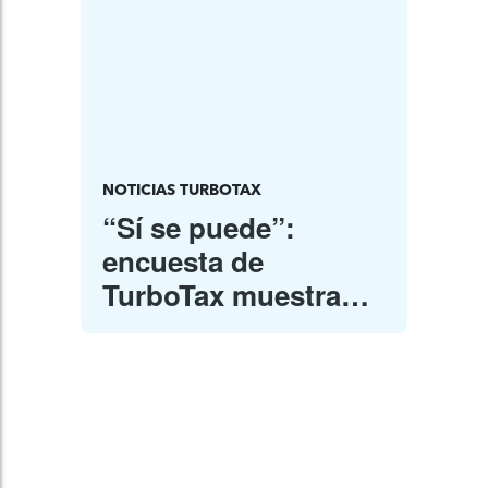
NOTICIAS TURBOTAX
“Sí se puede”:
encuesta de
TurboTax muestra
que los jóvenes
latinos creen que
tener una educación
superior significa un
futuro más brillante